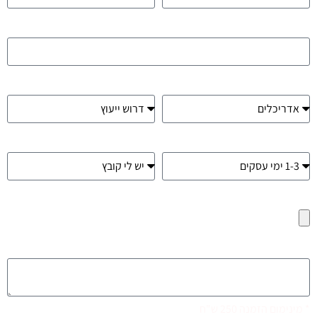
אימייל
תחום
בחר סוג חומר
רמת דחיפות
קובץ תלת מימד
העלת קובץ (פורמט STL או OBJ בלבד) עד 40MB
תיאור הבקשה
* מינימום הזמנה 250 ש"ח