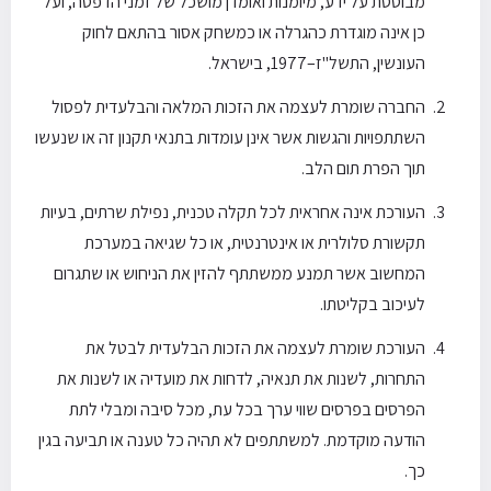
מבוססת על ידע, מיומנות ואומדן מושכל של זמני הדפסה, ועל
כן אינה מוגדרת כהגרלה או כמשחק אסור בהתאם לחוק
העונשין, התשל"ז–1977, בישראל.
החברה שומרת לעצמה את הזכות המלאה והבלעדית לפסול
השתתפויות והגשות אשר אינן עומדות בתנאי תקנון זה או שנעשו
תוך הפרת תום הלב.
העורכת אינה אחראית לכל תקלה טכנית, נפילת שרתים, בעיות
תקשורת סלולרית או אינטרנטית, או כל שגיאה במערכת
המחשוב אשר תמנע ממשתתף להזין את הניחוש או שתגרום
לעיכוב בקליטתו.
העורכת שומרת לעצמה את הזכות הבלעדית לבטל את
התחרות, לשנות את תנאיה, לדחות את מועדיה או לשנות את
הפרסים בפרסים שווי ערך בכל עת, מכל סיבה ומבלי לתת
הודעה מוקדמת. למשתתפים לא תהיה כל טענה או תביעה בגין
כך.