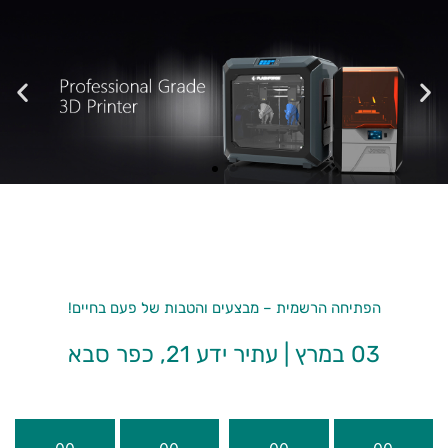
מ
ש
ר
ד
י
נ
ו
ה
ח
ד
ש
י
ם
מ
ש
ר
הפתיחה הרשמית – מבצעים והטבות של פעם בחיים!
03 במרץ | עתיר ידע 21, כפר סבא