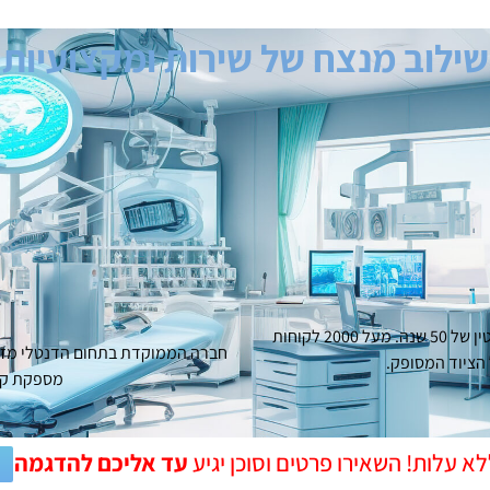
שילוב מנצח של שירות ומקצועיות
"יזמקו תלת מימד" מקבוצת"יזמקו" המצטיינת בשירות ללקוח עם מוניטין של 50 שנה. מעל 2000 לקוחות
חברה הממוקדת בתחום הדנטלי מזה 
הציוד המסופק.
מספקת קור
עד אליכם להדגמה