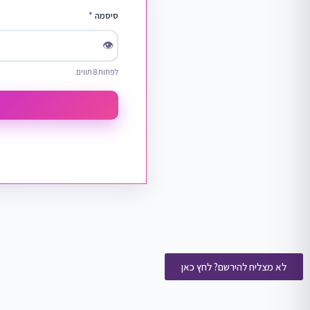
סיסמה
*
👁
לפחות 8 תווים.
לא מצליח להירשם? לחץ כאן