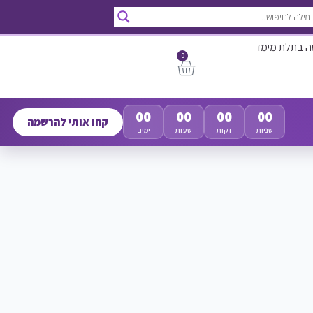
ה בתלת מימד
0
00
00
00
00
קחו אותי להרשמה
שניות
דקות
שעות
ימים