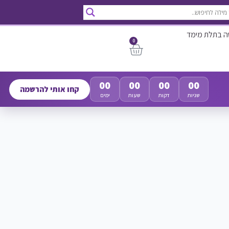
ה בתלת מימד
0
00
00
00
00
קחו אותי להרשמה
שניות
דקות
שעות
ימים