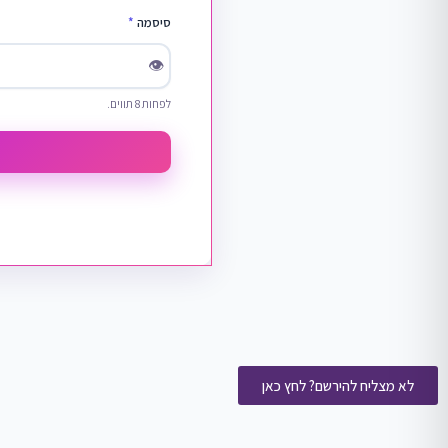
סיסמה
*
👁
לפחות 8 תווים.
לא מצליח להירשם? לחץ כאן