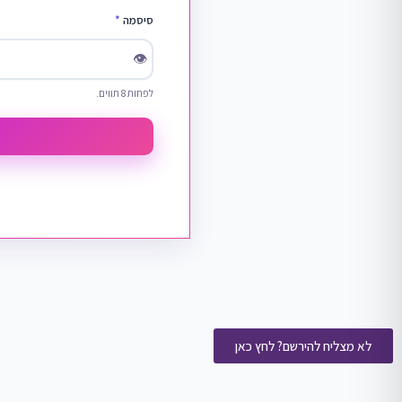
סיסמה
*
👁
לפחות 8 תווים.
לא מצליח להירשם? לחץ כאן