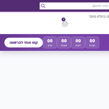
ה בתלת מימד
0
00
00
00
00
קחו אותי להרשמה
שניות
דקות
שעות
ימים