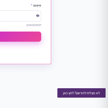
סיסמה
*
👁
לפחות 8 תווים.
לא מצליח להירשם? לחץ כאן