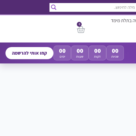
ה בתלת מימד
0
00
00
00
00
קחו אותי להרשמה
שניות
דקות
שעות
ימים