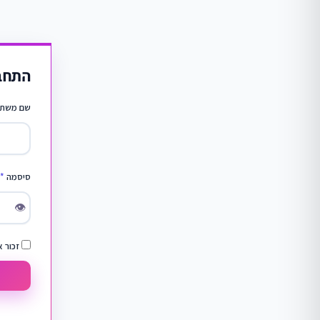
התחב
שם משתמ
סיסמה
*
👁
זכור א