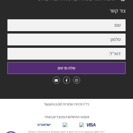
צור קשר
שלח פרטים
כל הזכויות שמורות Yazamco3d
אמצעי התשלום המכובדים באתר:
VISA
ישראכרט
* ניתן לשלם באמצעות כל כרטיסי האשראי למעט American Express ו-Diners.