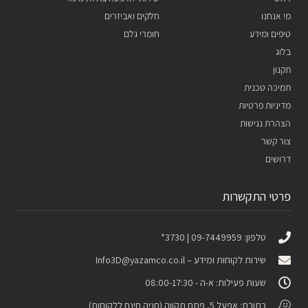
מי אנחנו
חלקים ואביזרים
טיפים ומידע
חומרי גלם
בלוג
תקנון
תמיכה טכנית
מדיניות פרטיות
הצהרת נגישות
צור קשר
דרושים
פרטי התקשרות
טלפון: 09-7449959 | 3730*
שירות לקוחות ומידע –
Info3D@yazamco.co.il
שעות פעילות: א-ה - 08:00-17:30
כתובת: אפעל 5, פתח תקווה (חניה חינם ללקוחות)