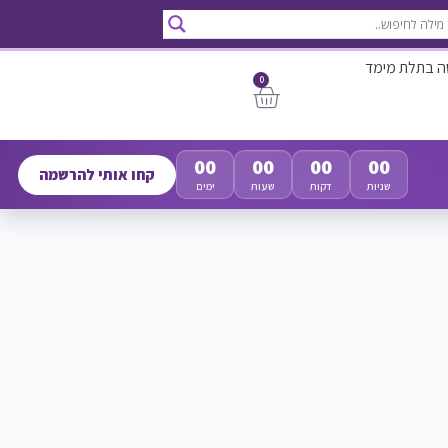
ה בתלת מימד
0
00
00
00
00
קחו אותי להרשמה
שניות
דקות
שעות
ימים