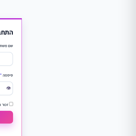
התחב
שם משתמ
סיסמה
*
👁
זכור א