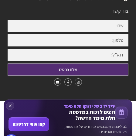
צור קשר
שלח פרטים
יריד יד 2 של יזמקו תלת מימד
כל הזכויות שמורות Yazamco3d
רוצים לזכות במדפסת
תלת מימד חדשה?
אמצעי התשלום המכובדים באתר:
קחו אותי להרשמה
וגם ליהנות ממבצעים מיוחדים על מדפסות,
VISA
ישראכרט
פילמנטים ואביזרים
* ניתן לשלם באמצעות כל כרטיסי האשראי למעט American Express ו-Diners.