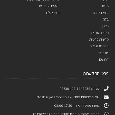
מי אנחנו
חלקים ואביזרים
טיפים ומידע
חומרי גלם
בלוג
תקנון
תמיכה טכנית
מדיניות פרטיות
הצהרת נגישות
צור קשר
דרושים
פרטי התקשרות
טלפון: 09-7449959 | 3730*
שירות לקוחות ומידע –
Info3D@yazamco.co.il
שעות פעילות: א-ה - 08:00-17:30
כתובת: אפעל 5, פתח תקווה (חניה חינם ללקוחות)