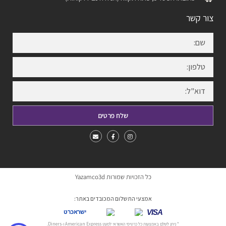
צור קשר
שלח פרטים
כל הזכויות שמורות Yazamco3d
אמצעי התשלום המכובדים באתר:
VISA
ישראכרט
* ניתן לשלם באמצעות כל כרטיסי האשראי למעט American Express ו-Diners.