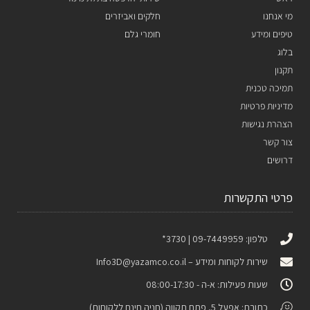
מי אנחנו
חלקים ואביזרים
טיפים ומידע
חומרי גלם
בלוג
תקנון
תמיכה טכנית
מדיניות פרטיות
הצהרת נגישות
צור קשר
דרושים
פרטי התקשרות
טלפון: 09-7449959 | 3730*
שירות לקוחות ומידע –
Info3D@yazamco.co.il
שעות פעילות: א-ה - 08:00-17:30
כתובת: אפעל 5, פתח תקווה (חניה חינם ללקוחות)