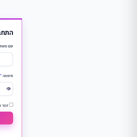
התחב
שם משתמ
סיסמה
*
👁
זכור א