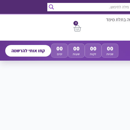
ה בתלת מימד
0
00
00
00
00
קחו אותי להרשמה
שניות
דקות
שעות
ימים