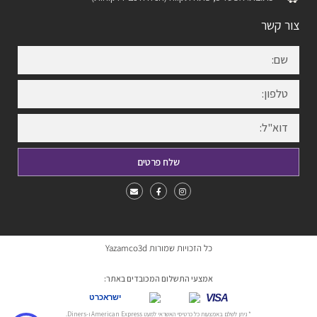
צור קשר
שלח פרטים
כל הזכויות שמורות Yazamco3d
אמצעי התשלום המכובדים באתר:
VISA
ישראכרט
* ניתן לשלם באמצעות כל כרטיסי האשראי למעט American Express ו-Diners.