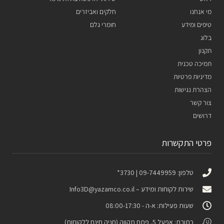
מי אנחנו
חלקים ואביזרים
טיפים ומידע
חומרי גלם
בלוג
תקנון
תמיכה טכנית
מדיניות פרטיות
הצהרת נגישות
צור קשר
דרושים
פרטי התקשרות
טלפון: 09-7449959 | 3730*
שירות לקוחות ומידע –
Info3D@yazamco.co.il
שעות פעילות: א-ה - 08:00-17:30
כתובת: אפעל 5, פתח תקווה (חניה חינם ללקוחות)