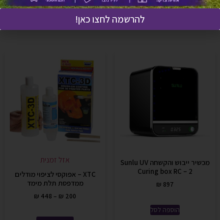
אולי יעניין אותך גם
להרשמה לחצו כאן!
אזל זמנית
מכשיר ייבוש והקשחה Sunlu UV
Curing box RC – 2
XTC – אפוקסי לציפוי מודלים
ממדפסת תלת מימד
₪
897
₪
448
–
₪
200
הוספה לסל