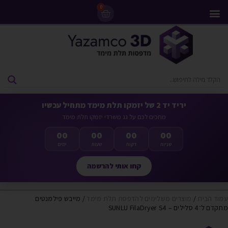
0
מדפסות 3D
ליסינג מדפסות 3D
חומרי גלם למדפסות 3D
מבצעים ומדפסות יד 2
יריד יד 2 של יזמקו תלת מימד מתחיל עכשיו
מחכים לכם על גג משרדי יזמקו תלת מימד
00
00
00
00
שניות
דקות
שעות
ימים
קחו אותי להרשמה
עמוד הבית
/
מוצרים משלימים להדפסת תלת מימד
/ מייבש פילמנטים
מתקדם ל־4 סלילים – SUNLU FilaDryer S4