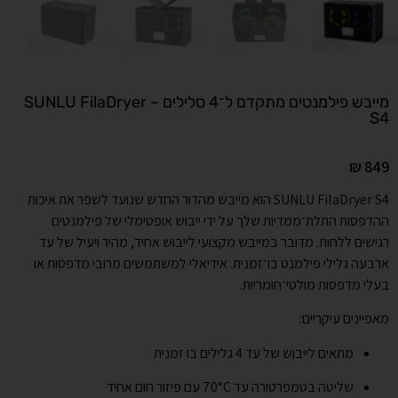
מייבש פילמנטים מתקדם ל־4 סלילים – SUNLU FilaDryer
S4
₪
849
SUNLU FilaDryer S4 הוא מייבש מהדור החדש שנועד לשפר את איכות
ההדפסות התלת־ממדיות שלך על ידי ייבוש אופטימלי של פילמנטים
רגישים ללחות. מדובר במייבש מקצועי לייבוש אחיד, מהיר ויעיל של עד
ארבעה גלילי פילמנט בו־זמנית. אידיאלי למשתמשים מרובי מדפסות או
בעלי מדפסות מולטי־חומריות.
מאפיינים עיקריים:
מתאים לייבוש של עד 4 גלילים בו זמנית
שליטה בטמפרטורה עד 70°C עם פיזור חום אחיד