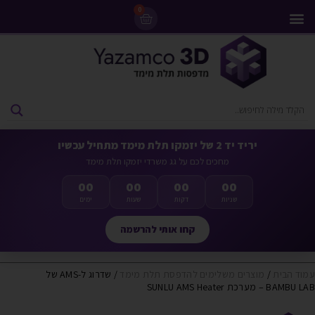
0
מדפסות 3D
ליסינג מדפסות 3D
חומרי גלם למדפסות 3D
מבצעים ומדפסות יד 2
יריד יד 2 של יזמקו תלת מימד מתחיל עכשיו
מחכים לכם על גג משרדי יזמקו תלת מימד
00
00
00
00
שניות
דקות
שעות
ימים
קחו אותי להרשמה
עמוד הבית
/
מוצרים משלימים להדפסת תלת מימד
/ שדרוג ל-AMS של
BAMBU LAB – מערכת SUNLU AMS Heater