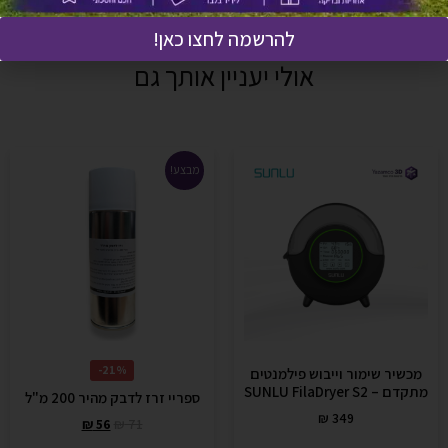
להרשמה לחצו כאן!
אולי יעניין אותך גם
מבצע!
21%-
מכשיר שימור וייבוש פילמנטים
מתקדם – SUNLU FilaDryer S2
ספריי זרז לדבק מהיר 200 מ"ל
₪
349
₪
56
₪
71