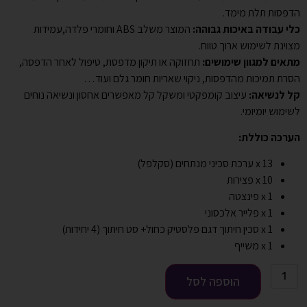
הדפסות תלת מימד.
כלי עבודה באיכות גבוהה:
המוצר משלב ABS וחומרי פלדה,עמידות
מצוינת לשימוש ארוך טווח.
מתאים למגוון שימושים:
תחזוקה או תיקון מדפסת, טיפול לאחר הדפסה,
הסרת תמיכות מהדפסות, ניקוי שאריות חומר גלם ועוד…
קל לנשיאה:
עיצוב קומפקטי ומשקל קל מאפשרים אחסון ונשיאה נוחים
לשימוש יומיומי.
הערכה כוללת:
13 x ערכת סכיני מנתחים (סקלפל)
10 x פצירות
1 x פינצטה
1 x פלייר אלכסוני
1 x סכין חיתוך דגם פלסטיק כחול+ סט חיתוך (4 יחידות)
1 x משייף
הוספה לסל