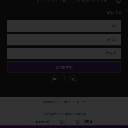
כתובת: אפעל 5, פתח תקווה (חניה חינם ללקוחות)
צור קשר
שלח פרטים
כל הזכויות שמורות Yazamco3d
אמצעי התשלום המכובדים באתר:
VISA
ישראכרט