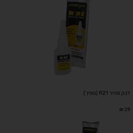
דבק מהיר R21 (סמיך)
₪
29