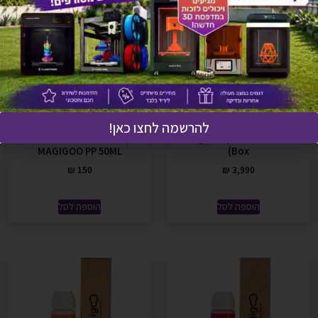
להרשמה לחצו כאן!
FC3 – תנור UV מקצועי (Curing
דבק למשטח מדפסת תלת מימד
MAGIGOO PP 50ML
Box)
₪
150
₪
3,990
הוספה לסל
הוספה לסל