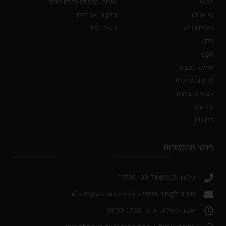
ראשי
שירותי הדפסה בתלת מימד
מי אנחנו
חלקים ואביזרים
טיפים ומידע
חומרי גלם
בלוג
תקנון
תמיכה טכנית
מדיניות פרטיות
הצהרת נגישות
צור קשר
דרושים
פרטי התקשרות
טלפון: 09-7449959 | 3730*
שירות לקוחות ומידע –
Info3D@yazamco.co.il
שעות פעילות: א-ה - 08:00-17:30