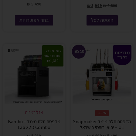
₪
5,490
₪
3,999
₪
4,800
הוספה לסל
בחר אפשרויות
מבצע!
לזמן מוגבל!
מדפסת
מתנות בשווי
בלבד
1,310 ₪
אזל זמנית
11%-
מדפסת תלת מימד Snapmaker
מדפסת תלת מימד – Bambu
U1 – יבואן רשמי בישראל
Lab X2D Combo
₪
5,310
₪
4,890
₪
5,490