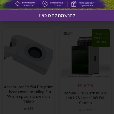
בחר אפשרויות
בחר אפשרויות
להרשמה לחצו כאן!
לזמן מוגבל!
מתנות בשווי
1,310 ₪
אזל זמנית
Adventurer 5M/5M Pro print
head cover including fan –
מדפסת תלת מימד – Bambu
כיסוי ראש הדפסה קידמי כולל
Lab H2S Laser 10W Full
מאוורר
Combo
₪
149
₪
11,449