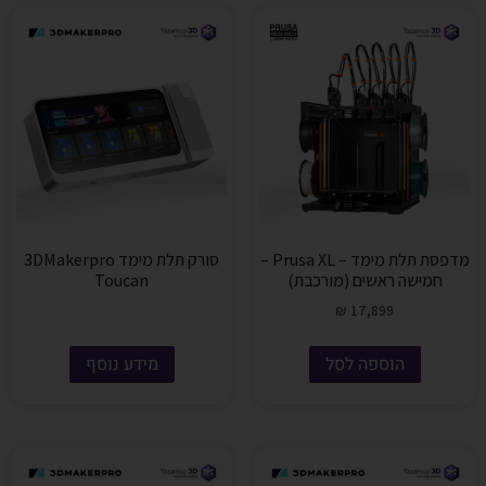
מדפסת תלת מימד – Prusa XL –
סורק תלת מימד 3DMakerpro
חמישה ראשים (מורכבת)
Toucan
₪
17,899
הוספה לסל
מידע נוסף