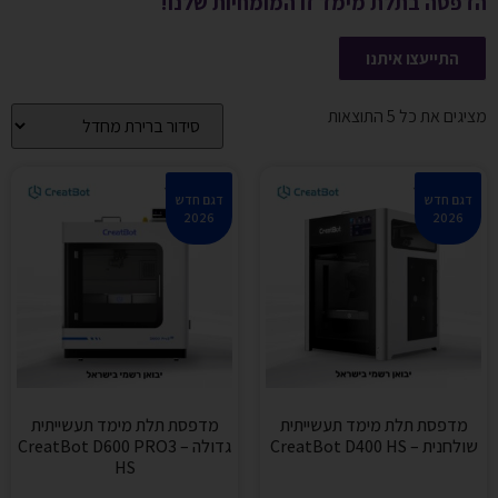
הדפסה בתלת מימד זו המומחיות שלנו!
התייעצו איתנו
מציגים את כל ⁦5⁩ התוצאות
דגם חדש
דגם חדש
2026
2026
מדפסת תלת מימד תעשייתית
מדפסת תלת מימד תעשייתית
שולחנית – CreatBot D400 HS
גדולה – CreatBot D600 PRO3
HS