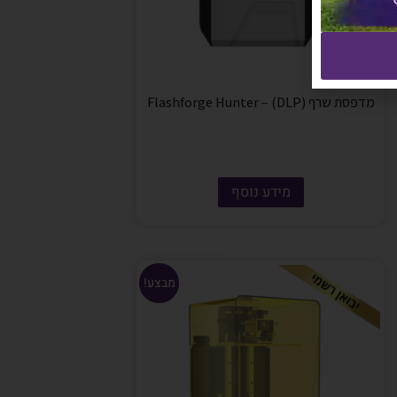
מדפסת שרף (DLP) – Flashforge Hunter
מידע נוסף
מבצע!