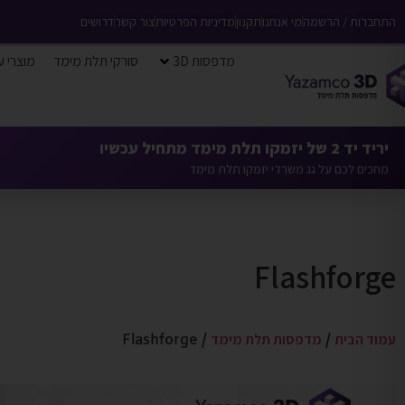
התחברות / הרשמה
מי אנחנו
תקנון
מדיניות הפרטיות
צור קשר
דרושים
מדפסות 3D
סורקי תלת מימד
מוצרי ע
יריד יד 2 של יזמקו תלת מימד מתחיל עכשיו
מחכים לכם על גג משרדי יזמקו תלת מימד
Flashforge
עמוד הבית
מדפסות תלת מימד
/ Flashforge
/