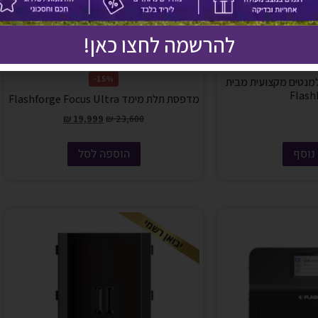
להרשמה לחצו כאן!
15%-
למנטים מקצועית מבית
Flash
מדפסת תלת מימד Flashforge Focus Ultra
₪
19,999
₪
23,600
נוסף
הוספה לסל