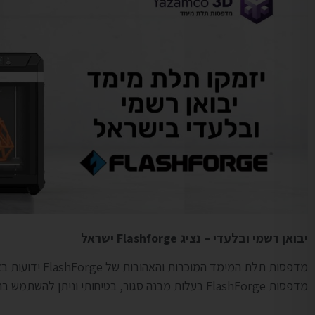
יבואן רשמי ובלעדי – נציג Flashforge ישראל
מדפסות תלת המימד המוכרות והאהובות של FlashForge ידועות באיכות, אמינות ופשטות הפעלה.
מדפסות FlashForge בעלות מבנה סגור, בטיחותי וניתן להשתמש בהן בכל סביבה. המדפסות תומכות בכל סוגי חומרי הגלם ומוכנות לעבודה מיד עם יציאתן מהאריזה.