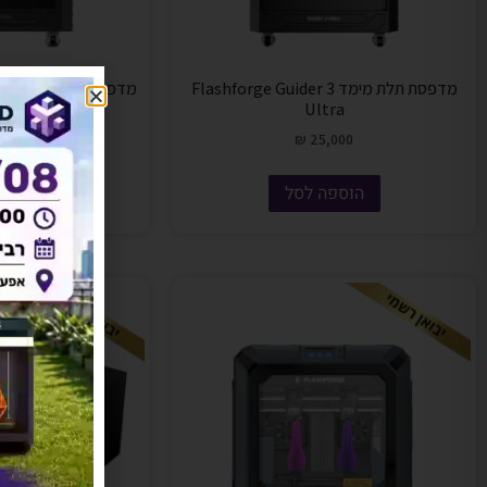
מדפסת תלת מימד Flashforge Guider 3
מ
us
Ultra
₪
25,000
הוספה לסל
מידע 