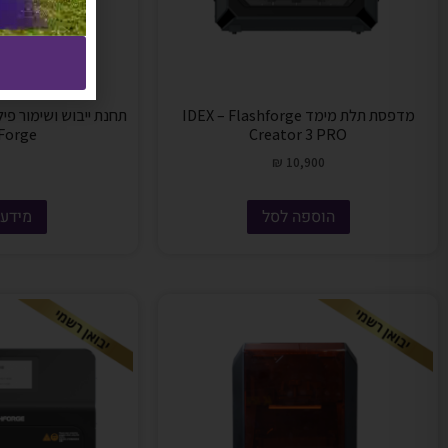
מדפסת תלת מימד IDEX – Flashforge
תחנת ייבוש ושימור פי
Forge
Creator 3 PRO
₪
10,900
הוספה לסל
מידע 