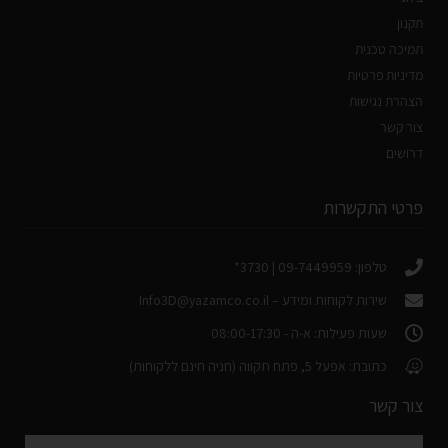
תקנון
תמיכה טכנית
מדיניות פרטיות
הצהרת נגישות
צור קשר
דרושים
פרטי התקשרות
טלפון: 09-7449959 | 3730*
שירות לקוחות ומידע –
Info3D@yazamco.co.il
שעות פעילות: א-ה - 08:00-17:30
כתובת: אפעל 5, פתח תקווה (חניה חינם ללקוחות)
צור קשר