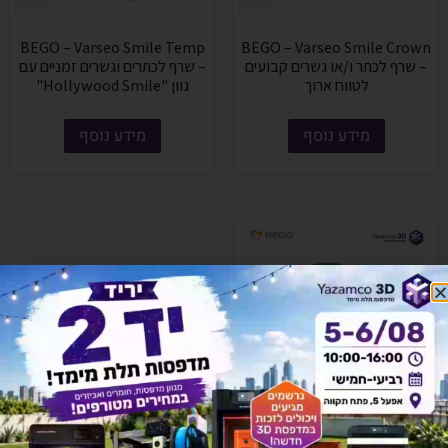
BEGO – Varseo Smile Temp
BEGO – Varseo Smile Crown
– שרף לכתר ו/או גשרים קבועים
– שרף לכתרים וגשרים זמניים עם
לטווח ארוך
גוון "Hollywood Smile"
מידע נוסף
מידע נוסף
BEGO – Varseo Wax Model –