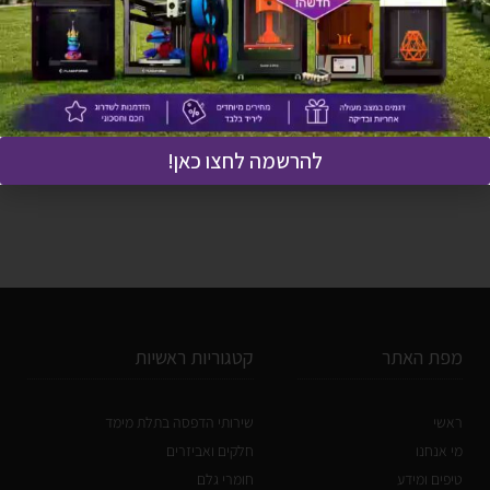
ענקית – CreatBot D1000 PRO
HS
מידע נוסף
להרשמה לחצו כאן!
מפת האתר
קטגוריות ראשיות
ראשי
שירותי הדפסה בתלת מימד
מי אנחנו
חלקים ואביזרים
טיפים ומידע
חומרי גלם