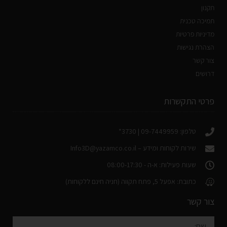
תקנון
תמיכה טכנית
מדיניות פרטיות
הצהרת נגישות
צור קשר
דרושים
פרטי התקשרות
טלפון: 09-7449959 | 3730*
שירות לקוחות ומידע –
Info3D@yazamco.co.il
שעות פעילות: א-ה - 08:00-17:30
כתובת: אפעל 5, פתח תקווה (חניה חינם ללקוחות)
צור קשר