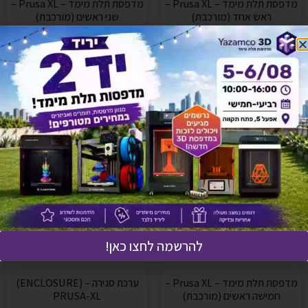
מדפסת תלת מימד – Prusa XL –
מדפסת תלת מימד – Prusa XL –
ראש אחד (מורכבת)
שני ראשים (מורכבת)
₪
13,889
₪
10,949
הוספה לסל
הוספה לסל
להרשמה לחצו כאן!
מדפסת תלת מימד – Prusa XL –
ערכת סגירה – (ENCLOSURE)
חמישה ראשים (מורכבת)
PRUSA-XL