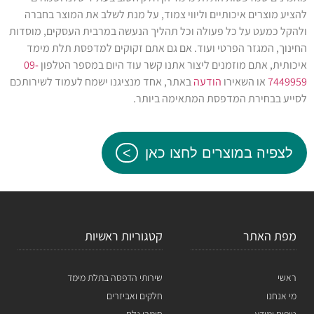
להציע מוצרים איכותיים וליווי צמוד, על מנת לשלב את המוצר בחברה
ולהקל כמעט על כל פעולה וכל תהליך הנעשה במרבית העסקים, מוסדות
החינוך, המגזר הפרטי ועוד. אם גם אתם זקוקים למדפסת תלת מימד
איכותית, אתם מוזמנים ליצור אתנו קשר עוד היום במספר הטלפון
09-
7449959
או השאירו
הודעה
באתר, אחד מנציגנו ישמח לעמוד לשירותכם
לסייע בבחירת המדפסת המתאימה ביותר.
לצפיה במוצרים לחצו כאן
מפת האתר
קטגוריות ראשיות
ראשי
שירותי הדפסה בתלת מימד
מי אנחנו
חלקים ואביזרים