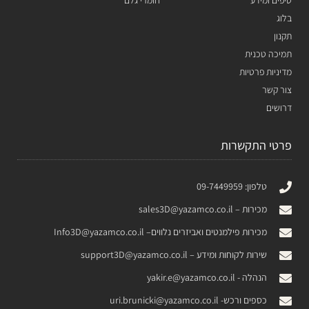
טיפים ומידע
חומרי גלם
בלוג
תקנון
תמיכה טכנית
מדיניות פרטיות
צור קשר
דרושים
פרטי התקשרות
טלפון: 09-7449959
מכירות –
sales3D@yazamco.co.il
מכירות פילמנטים ואביזרים נלווים–
Info3D@yazamco.co.il
שירות לקוחות ומידע –
support3D@yazamco.co.il
הנהלה -
yakir.e@yazamco.co.il
כספים ורכש-
uri.brunicki@yazamco.co.il