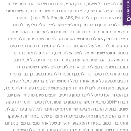
ליצור ולהגיש בכל שיעור, כחלק מתיק העבודות שלהם. המדפסת יוצרת
דגם מדויק של התכשיט, לפי תכנון בתוכנת מחשב מיוחדת, העשוי מסוגי
חומרים שונים (בדרך כלל PLA, Epeek, ABS, Esilk ועוד). בתחום
הטכנולוגי היתרון נראה מובן מאליו: אפשר לייצר שלל חלקים ולבנות
המצאות מתוחכמות ומורכבות, בלי סיבוכים ובלי עיכובים – המדפסת
תייצר כל חלק שעולו במוחו של הסטודנט. למרות שמדפסות תלת מימד
מתקשרות לרוב אל עולם העיצוב – ניתן להשתמש במדפסת תלת מימד
במגוון תחומי שונים ואפילו לשם הצלת חיים, כי שניתן לראות בתחום
הרפואה – בו המדפסת מסייעת ביצירת דגמים ייחודים של אביזרים,
תותבים ושתלים מצילי חיים. אדריכלים יכולים לעשות שימוש נהדר
במדפסת תלת מימד כדי לתכנן תוכניות ולהציג דגמים, כך גם יצרניות
רכבים וכמעט כל עסק אחר הכולל המחשה של מוצר סופי. אבל לא רק
עסקים ומוסדות יכולים להרוויח המון משימוש חכם במדפסות תלת מימד,
גם המגזר הפרטי יכול לייצר מגוון פריטים וחפצים שיתרמו לחיי היום יום.
חברת 3DNY מייבאת ומשווקת מגוון מדפסות תלת מימד וחומרי הדפסה
שונים. בנוסף, החברה מציעה שירותי תמיכה וגיבוי לכל לקוח, עד לקבלת
התוצר הרצוי. אנחנו מתגאים באיכות המוצרים שלנו, במהירות האספקה
והתגובה וכמובן בשירות המקצועי והאדיב שכל אחד מנציגנו מציע. אנחנו
מאמינים שמדפסות התלת מימד הן חלק חשוב בעתיד שלנו ושמחים