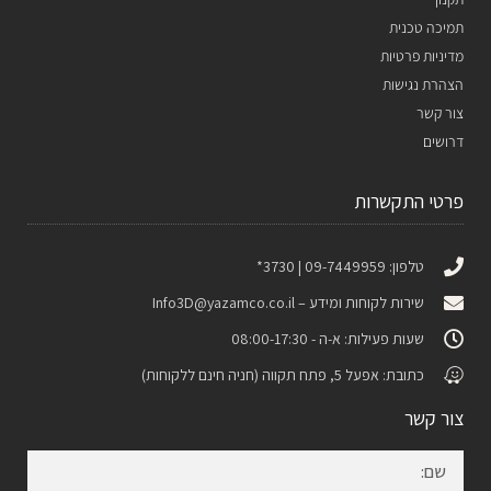
תמיכה טכנית
מדיניות פרטיות
הצהרת נגישות
צור קשר
דרושים
פרטי התקשרות
טלפון: 09-7449959 | 3730*
שירות לקוחות ומידע –
Info3D@yazamco.co.il
שעות פעילות: א-ה - 08:00-17:30
כתובת: אפעל 5, פתח תקווה (חניה חינם ללקוחות)
צור קשר