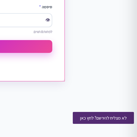
סיסמה
*
👁
לפחות 8 תווים.
לא מצליח להירשם? לחץ כאן