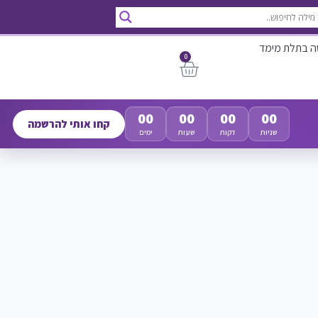
ה בתלת מימד
0
00
00
00
00
קחו אותי להרשמה
שניות
דקות
שעות
ימים