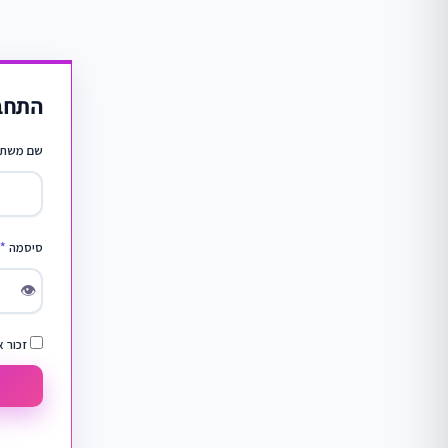
התחב
שם משתמ
סיסמה
*
👁
זכור א