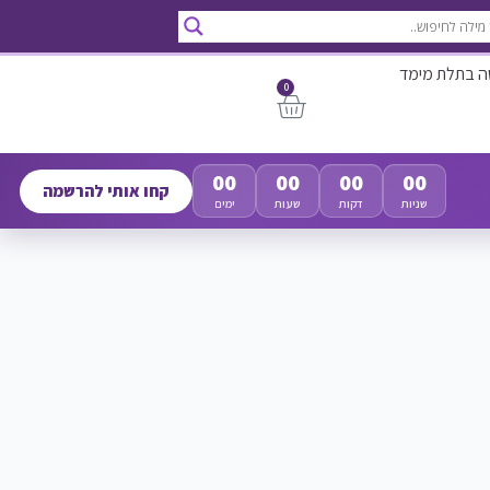
ה בתלת מימד
0
00
00
00
00
קחו אותי להרשמה
שניות
דקות
שעות
ימים