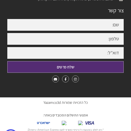
צור קשר
שלח פרטים
כל הזכויות שמורות Yazamco3d
אמצעי התשלום המכובדים באתר:
VISA
ישראכרט
* ניתן לשלם באמצעות כל כרטיסי האשראי למעט American Express ו-Diners.