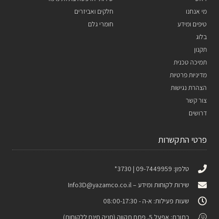
מי אנחנו
חלקים ואביזרים
טיפים ומידע
חומרי גלם
בלוג
תקנון
תמיכה טכנית
מדיניות פרטיות
הצהרת נגישות
צור קשר
דרושים
פרטי התקשרות
טלפון: 09-7449959 | 3730*
שירות לקוחות ומידע –
Info3D@yazamco.co.il
שעות פעילות: א-ה - 08:00-17:30
כתובת: אפעל 5, פתח תקווה (חניה חינם ללקוחות)