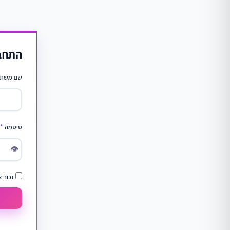
התחב
שם משתמ
סיסמה
*
👁
זכור א