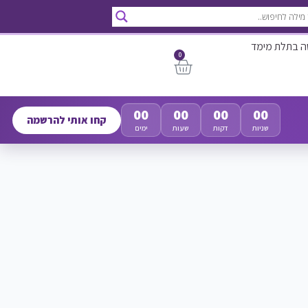
ה בתלת מימד
0
00
00
00
00
קחו אותי להרשמה
שניות
דקות
שעות
ימים