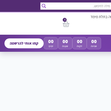
ה בתלת מימד
0
00
00
00
00
קחו אותי להרשמה
שניות
דקות
שעות
ימים