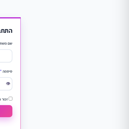
התחב
שם משתמ
סיסמה
*
👁
זכור א