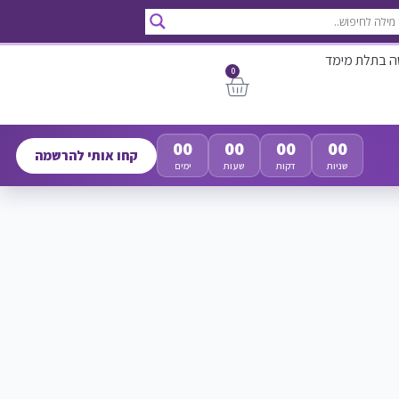
ה בתלת מימד
0
00
00
00
00
קחו אותי להרשמה
שניות
דקות
שעות
ימים