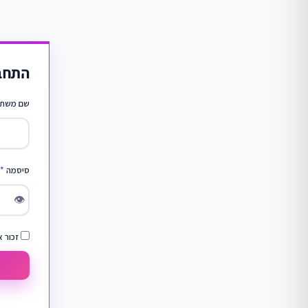
התחב
שם משתמ
סיסמה
*
👁
זכור א