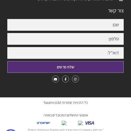
צור קשר
שלח פרטים
כל הזכויות שמורות Yazamco3d
אמצעי התשלום המכובדים באתר:
VISA
ישראכרט
* ניתן לשלם באמצעות כל כרטיסי האשראי למעט American Express ו-Diners.