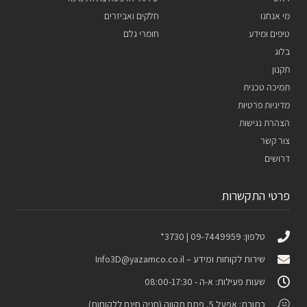
מי אנחנו
חלקים ואביזרים
טיפים ומידע
חומרי גלם
בלוג
תקנון
תמיכה טכנית
מדיניות פרטיות
הצהרת נגישות
צור קשר
דרושים
פרטי התקשרות
טלפון: 09-7449959 | 3730*
שירות לקוחות ומידע –
Info3D@yazamco.co.il
שעות פעילות: א-ה - 08:00-17:30
כתובת: אפעל 5, פתח תקווה (חניה חינם ללקוחות)