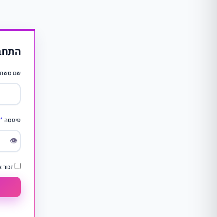
התחב
שם משתמ
סיסמה
*
👁
זכור א