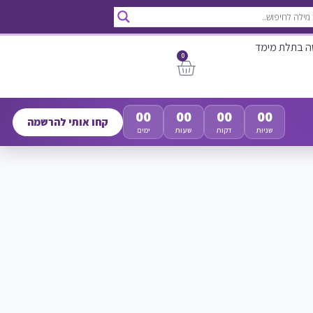
ה בתלת מימד
0
00
00
00
00
קחו אותי להרשמה
שניות
דקות
שעות
ימים