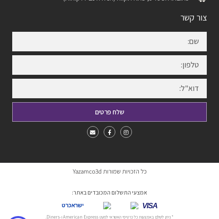
צור קשר
שלח פרטים
כל הזכויות שמורות Yazamco3d
אמצעי התשלום המכובדים באתר:
VISA
ישראכרט
* ניתן לשלם באמצעות כל כרטיסי האשראי למעט American Express ו-Diners.