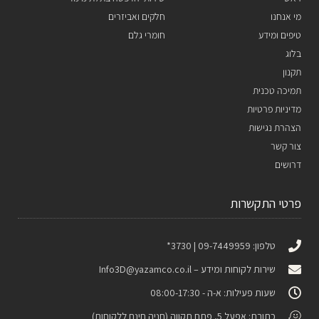
מי אנחנו
חלקים ואביזרים
טיפים ומידע
חומרי גלם
בלוג
תקנון
תמיכה טכנית
מדיניות פרטיות
הצהרת נגישות
צור קשר
דרושים
פרטי התקשרות
טלפון: 09-7449959 | 3730*
שירות לקוחות ומידע –
Info3D@yazamco.co.il
שעות פעילות: א-ה - 08:00-17:30
כתובת: אפעל 5, פתח תקווה (חניה חינם ללקוחות)