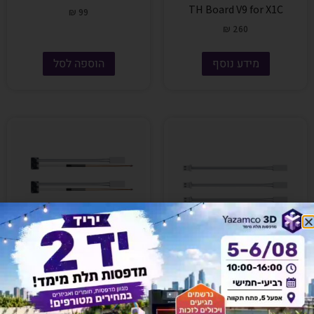
TH Board V9 for X1C
₪
99
₪
260
מידע נוסף
הוספה לסל
אזל זמנית
אזל זמנית
Bambu Lab FAH001 – CT
Bambu Lab FAH001 – C – 3
Ceramic Heater and Hotend
Ceramic heater for Hotend