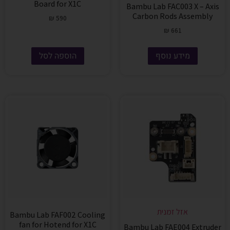
Board for X1C
Bambu Lab FAC003 X – Axis
Carbon Rods Assembly
₪
590
₪
661
מידע נוסף
הוספה לסל
אזל זמנית
Bambu Lab FAF002 Cooling
fan for Hotend for X1C
Bambu Lab FAE004 Extruder