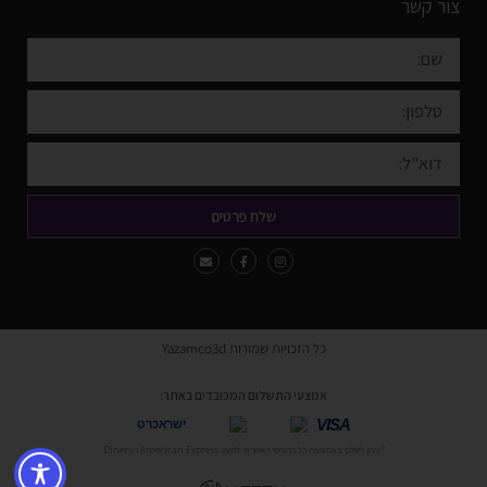
צור קשר
שלח פרטים
כל הזכויות שמורות Yazamco3d
אמצעי התשלום המכובדים באתר:
VISA
ישראכרט
* ניתן לשלם באמצעות כל כרטיסי האשראי למעט American Express ו-Diners.