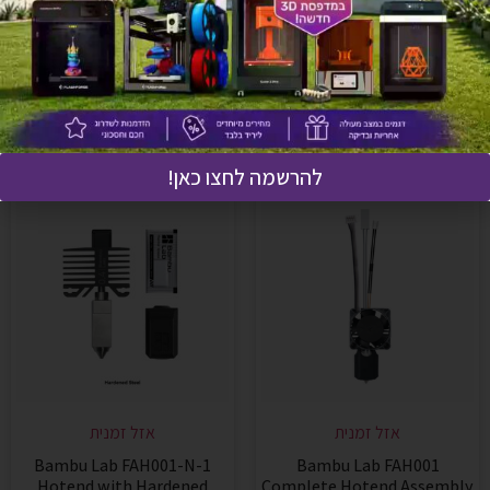
Thermistor for P1 SERIES
for X1C
₪
189
₪
105
מידע נוסף
מידע נוסף
להרשמה לחצו כאן!
אזל זמנית
אזל זמנית
Bambu Lab FAH001-N-1
Bambu Lab FAH001
Hotend with Hardened
Complete Hotend Assembly