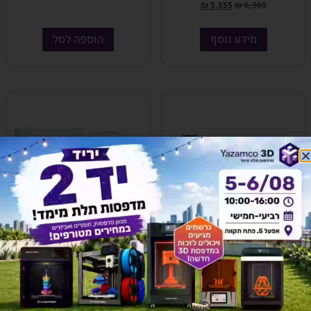
₪
5,555
₪
6,969
מידע נוסף
הוספה לסל
פילמנט איכותי מסוג PLA Silk
פילמנט איכותי מסוג TPU95
מבית ALMA צבע ירוק
מבית ALMA גמיש בצבע אפור
₪
171
₪
120