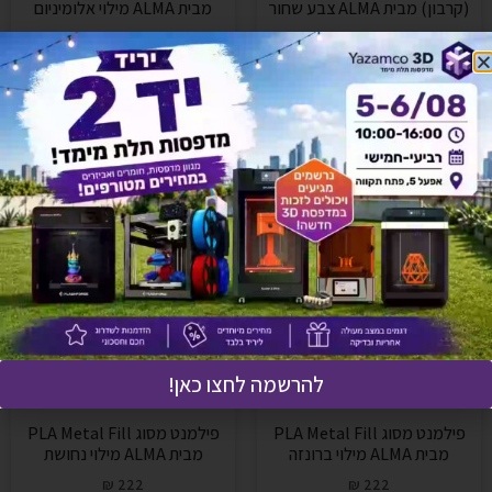
(קרבון) מבית ALMA צבע שחור
מבית ALMA מילוי אלומיניום
₪
222
₪
152
הוספה לסל
הוספה לסל
להרשמה לחצו כאן!
פילמנט מסוג PLA Metal Fill
פילמנט מסוג PLA Metal Fill
מבית ALMA מילוי ברונזה
מבית ALMA מילוי נחושת
₪
222
₪
222