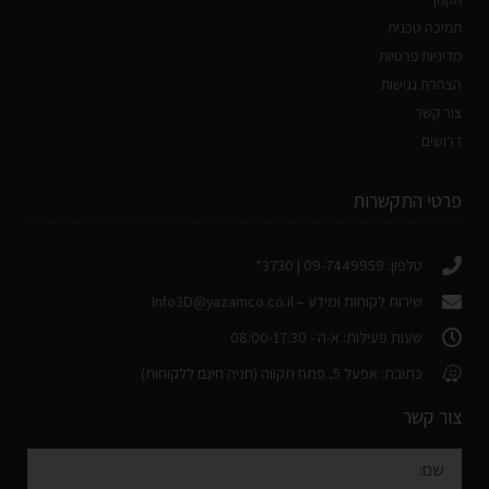
תמיכה טכנית
מדיניות פרטיות
הצהרת נגישות
צור קשר
דרושים
פרטי התקשרות
טלפון: 09-7449959 | 3730*
שירות לקוחות ומידע –
Info3D@yazamco.co.il
שעות פעילות: א-ה - 08:00-17:30
כתובת: אפעל 5, פתח תקווה (חניה חינם ללקוחות)
צור קשר