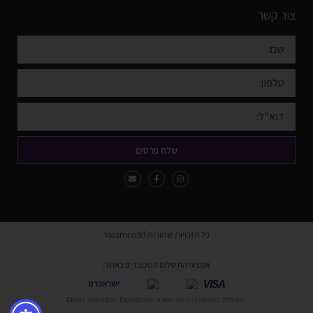
צור קשר
שלח פרטים
כל הזכויות שמורות Yazamco3d
אמצעי התשלום המכובדים באתר:
VISA
ישראכרט
* ניתן לשלם באמצעות כל כרטיסי האשראי למעט American Express ו-Diners.