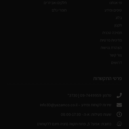
מי אנחנו
חלקים ואביזרים
טיפים ומידע
חומרי גלם
בלוג
תקנון
תמיכה טכנית
מדיניות פרטיות
הצהרת נגישות
צור קשר
דרושים
פרטי התקשרות
טלפון: 09-7449959 | 3730*
שירות לקוחות ומידע –
Info3D@yazamco.co.il
שעות פעילות: א-ה - 08:00-17:30
כתובת: אפעל 5, פתח תקווה (חניה חינם ללקוחות)