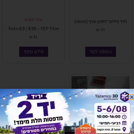
אזל זמנית
5יח' פילטר לסינון שרף (resin)
Foto 8.9 / 8.9S – FEP Film
₪
25
₪
61
הוספה לסל
מידע נוסף