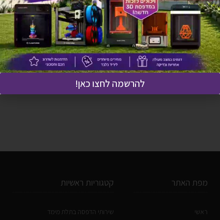
Foto 8.9/8.9S/Focus Ultra
protective film
₪
81
הוספה לסל
להרשמה לחצו כאן!
מפת האתר
קטגוריות ראשיות
ראשי
שירותי הדפסה בתלת מימד