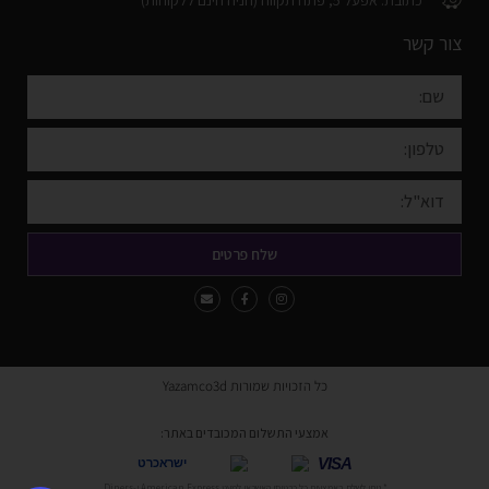
צור קשר
שלח פרטים
כל הזכויות שמורות Yazamco3d
אמצעי התשלום המכובדים באתר:
VISA
ישראכרט
* ניתן לשלם באמצעות כל כרטיסי האשראי למעט American Express ו-Diners.