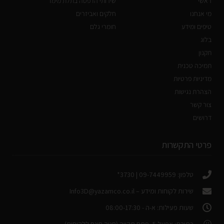
ראשי
שירותי הדפסה בתלת מימד
מי אנחנו
חלקים ואביזרים
טיפים ומידע
חומרי גלם
בלוג
תקנון
תמיכה טכנית
מדיניות פרטיות
הצהרת נגישות
צור קשר
דרושים
פרטי התקשרות
טלפון: 09-7449959 | 3730*
שירות לקוחות ומידע –
Info3D@yazamco.co.il
שעות פעילות: א-ה - 08:00-17:30
כתובת: אפעל 5, פתח תקווה (חניה חינם ללקוחות)