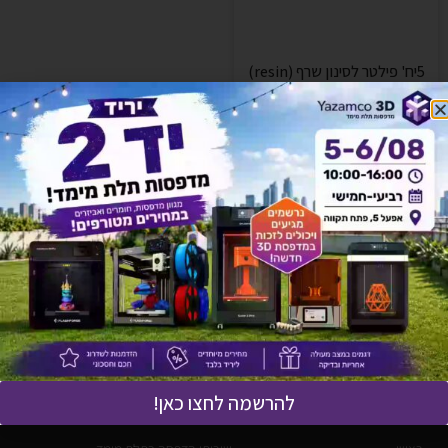
5יח' פילטר לסינון שרף (resin)
₪
25
הוספה לסל
מפת האתר
קטגוריות ראשיות
להרשמה לחצו כאן!