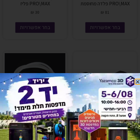
PRO\MAX פלדה מחוסמת
PRO\MAX פליז
₪
30
₪
81
בחר אפשרויות
בחר אפשרויות
אזל זמנית
אזל זמנית
דיזה (Nozzle) עבה לבלוק MK8
צינורית PTFE להובלת פילמנט
פלדה מחוסמת
לראש ההדפסה + 2 מחברים