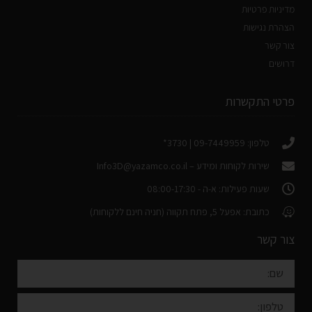
מדיניות פרטיות
הצהרת נגישות
צור קשר
דרושים
פרטי התקשרות
טלפון: 09-7449959 | 3730*
שירות לקוחות ומידע –
Info3D@yazamco.co.il
שעות פעילות: א-ה - 08:00-17:30
כתובת: אפעל 5, פתח תקווה (חניה חינם ללקוחות)
צור קשר