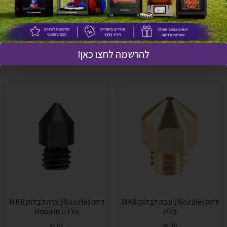
פנאומטיים
₪
81
₪
51
בחר אפשרויות
מידע נוסף
להרשמה לחצו כאן!
דיזה (Nozzle) עבה לבלוק MK8
דיזה (Nozzle) צרה לבלוק MK8
פליז
פלדה מחוסמת
₪
81
₪
30