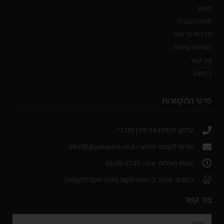
תקנון
תמיכה טכנית
מדיניות פרטיות
הצהרת נגישות
צור קשר
דרושים
פרטי התקשרות
טלפון: 09-7449959 | 3730*
שירות לקוחות ומידע –
Info3D@yazamco.co.il
שעות פעילות: א-ה - 08:00-17:30
כתובת: אפעל 5, פתח תקווה (חניה חינם ללקוחות)
צור קשר