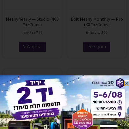
Meshy Yearly — Studio (400
Edit Meshy Monthly — Pro
YazCoins)
(30 YazCoins)
500
₪
/ חודש
799
₪
/ שנה
הוסף לסל
הוסף לסל