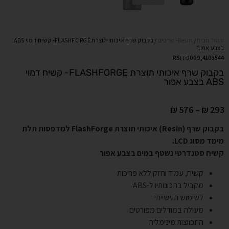
עמוד הבית
/
Resin- שרפים
/ בקבוק שרף איכותי תוצרת FLASHFORGE- קשיח דמוי ABS
בצבע אפור
4103544,RSFF0009
בקבוק שרף איכותי תוצרת FLASHFORGE- קשיח דמוי
ABS בצבע אפור
₪
576
–
₪
293
בקבוק שרף (Resin) איכותי תוצרת FlashForge למדפסות תלת
מימד מסוג LCD.
קשיח סטנדרטי נשטף במים בצבע אפור
קשיח, עמיד וחזק ללא פריכות
מקביל בתכונותיו ל-ABS
לשימוש תעשייתי
מעולה במודלים מפורטים
התכווצות מינימלית