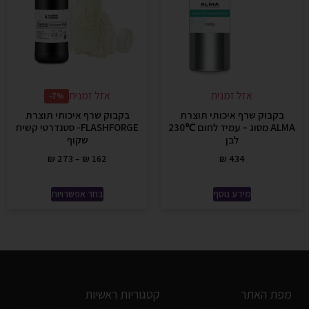
אזל זמנית
אזל זמנית
7%-
בקבוק שרף איכותי תוצרת
בקבוק שרף איכותי תוצרת
ALMA מסוג – עמיד לחום ℃230
FLASHFORGE- סטנדרטי קשיח
לבן
שקוף
₪
273
–
₪
162
₪
434
מידע נוסף
בחר אפשרויות
מפת האתר
קטגוריות ראשיות