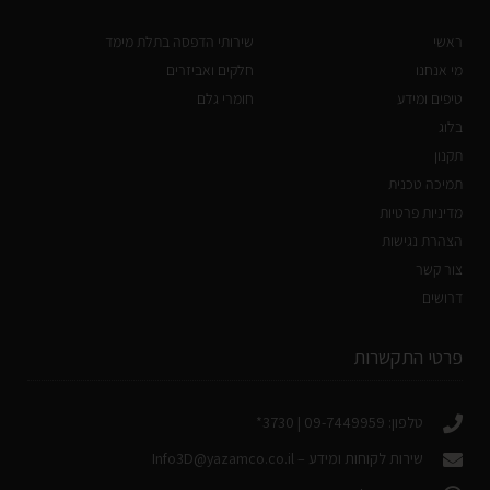
ראשי
שירותי הדפסה בתלת מימד
מי אנחנו
חלקים ואביזרים
טיפים ומידע
חומרי גלם
בלוג
תקנון
תמיכה טכנית
מדיניות פרטיות
הצהרת נגישות
צור קשר
דרושים
פרטי התקשרות
טלפון: 09-7449959 | 3730*
שירות לקוחות ומידע –
Info3D@yazamco.co.il