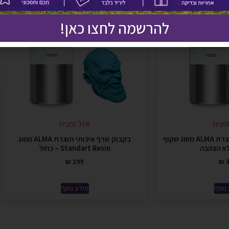
להרשמה לחצו כאן!
מנית
אזל זמנית
בקבוק שרף איכותי תוצרת ALMA מסוג שקוף
בקבוק שרף איכותי תוצרת ALMA מסוג
לא הצהבה
Standart Resin – כחול
₪
299
₪
3
נוסף
מידע נוסף