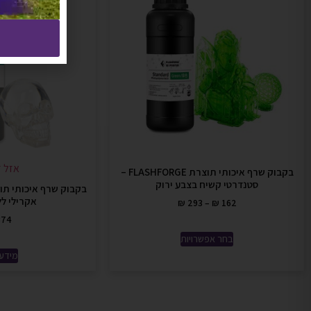
אזל ז
בקבוק שרף איכותי תוצרת FLASHFORGE –
סטנדרטי קשיח בצבע ירוק
אקרילי ל
₪
293
–
₪
162
74
בחר אפשרויות
מידע 