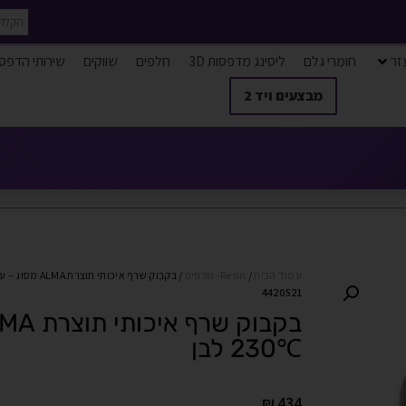
זר
חומרי גלם
ליסינג מדפסות 3D
חלפים
שווקים
שירותי הדפס
מבצעים ויד 2
עמוד הבית
/
Resin- שרפים
/ בקבוק שרף איכותי תוצרת ALMA מסוג – עמיד לחום ℃230 לבן
4420521
℃230 לבן
₪
434