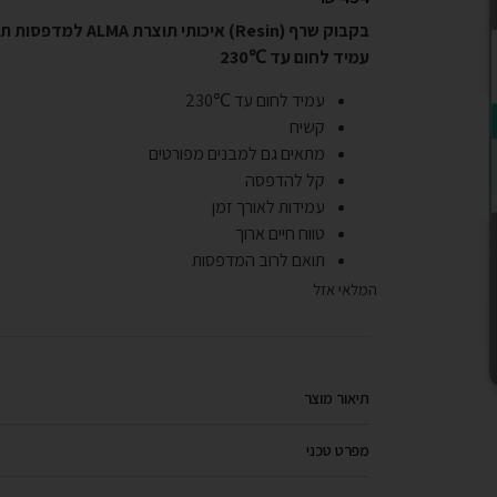
בקבוק שרף (Resin) איכותי תוצרת ALMA למדפסות תלת מימד מסוג DLP,SLA,LCD.
עמיד לחום עד ℃230
עמיד לחום עד ℃230
קשיח
מתאים גם למבנים מפורטים
קל להדפסה
עמידות לאורך זמן
טווח חיים ארוך
תואם לרוב המדפסות
המלאי אזל
תיאור מוצר
מפרט טכני