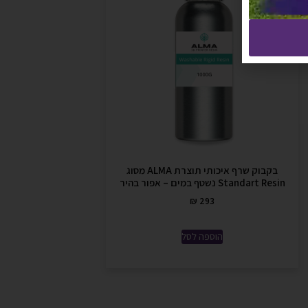
בקבוק שרף איכותי תוצרת ALMA מסוג
Standart Resin נשטף במים – אפור בהיר
₪
293
הוספה לסל