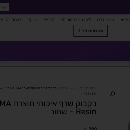
זר
חומרי גלם
ליסינג מדפסות 3D
חלפים
שווקים
שירותי הדפס
מבצעים ויד 2
עמוד הבית
/
Resin- שרפים
/ בקבוק שרף איכותי תוצרת ALMA מסוג Standart Resin – שחור
4730521
Resin – שחור
₪
299