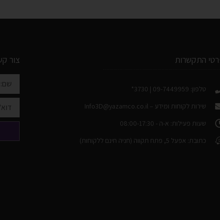
רטי התקשרות
צור קש
טלפון: 09-7449959 | 3730*
שירות לקוחות ומידע –
Info3D@yazamco.co.il
שעות פעילות: א-ה - 08:00-17:30
כתובת: אפעל 5, פתח תקווה (חניה חינם ללקוחות)