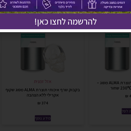
להרשמה לחצו כאן!
אזל זמנית
בקבוק שרף איכותי תוצרת ALMA מסוג –
חור
בקבוק שרף איכותי תוצרת ALMA מסוג שקוף
אקרילי ללא הצהבה
₪
4
₪
374
 לסל
מידע נוסף