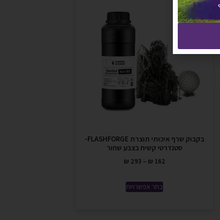
בקבוק שרף איכותי תוצרת FLASHFORGE-
סטנדרטי קשיח בצבע שחור
₪
293
–
₪
162
בחר אפשרויות