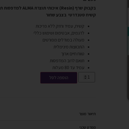
בקבוק שרף (Resin) איכותי תוצרת ALMA למדפסות תלת מימד מסוג DLP,SLA,LCD.
קשיח סטנדרטי בצבע שחור
קשיח, עמיד וחזק ללא פריכות
לדגמים, אבטיפוס ושימוש כללי
מעולה במודלים מפורטים
התכווצות מינימלית
טווח חיים ארוך
תואם לרוב המדפסות
עמיד עד 80 מעלות
הוספה לסל
תיאור מוצר
מפרט טכני