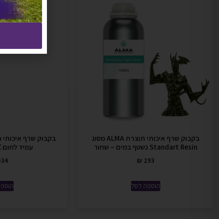
בקבוק שרף איכותי תוצרת ALMA מסוג
Standart Resin נשטף במים – שחור
עמיד לחום ℃230 ש
34
₪
293
הוספה לסל
הוספה