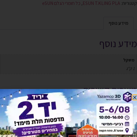
קטגוריות:
ESUN T.KLING PLA
,
כל חומרי הגלם eSUN
מידע נוסף
מידע נוסף
משקל
1 ק"ג
מוצרים קשורים