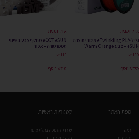
אזל זמנית
אזל זמנית
גליל eTwinkling PLAּ איכותי תוצרת
eCCT eSUN מחליף צבע בשינוי
eSUN – צבע Warm Orange
טמפרטורה – אפור
₪
110
₪
130
מידע נוסף
מידע נוסף
מפת האתר
קטגוריות ראשיות
ראשי
שירותי הדפסה בתלת מימד
מי אנחנו
חלקים ואביזרים