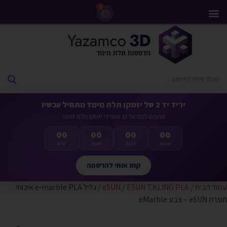
0
מדפסות 3D
ליסינג מדפסות 3D
חומרי גלם למדפסות 3D
מבצעים ומדפסות יד 2
יריד יד 2 של יזמקו תלת מימד מתחיל עכשיו
מחכים לכם על גג משרדי יזמקו תלת מימד
00
00
00
00
שניות
דקות
שעות
ימים
קחו אותי להרשמה
עמוד הבית
/
ESUN T.KLING PLA
/
eSUN
/ גליל e-marble PLAּ איכותי
תוצרת eSUN – צבע eMarble