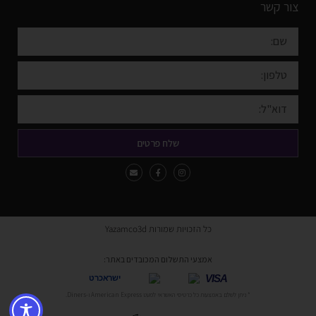
צור קשר
שלח פרטים
כל הזכויות שמורות Yazamco3d
אמצעי התשלום המכובדים באתר:
VISA
ישראכרט
* ניתן לשלם באמצעות כל כרטיסי האשראי למעט American Express ו-Diners.