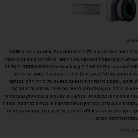
₪
146
גליל חומר משובח בעובי 1.75 מ"מ מסוג e-marble
PLA
מבית
eSUN
הנחשב ליצרן המוביל והאיכותי בשוק חומרי הגלם למדפסות תלת מימד.
חומרe-marble דומה מאוד ל e-twinkling במראהו המנוקד. חומר זה
בהיר ואטום ומט (ללא שקיפות). המודל המתקבל בחומר זה מדמה
שיש/אבן, טקסטורה מיוחדת זו נותנת תחושה של מודל חלק עם גימור
יוצא מן הכלל, כמעט ולא ניתן לראות את סימני שכבות ההדפסה (גם
בהדפסות פחות איכותיות). החלקיקים המשולבים בפלסטיק קטנים יותר
בקוטרם מ 0.3 מ"מ, ובכך אין חשש לסתימות או כשלים בהדפסה. עבודה
עם חומר גלם זה זהה ל PLA רגיל ובכך אין צורך במדפסת מתקדמת או
במפרט הדפסה מורכב.
המלאי אזל