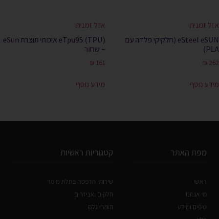
אזל זמנית
אזל זמנית
eSteel eSUN (חלקיקי פלדה עם
(eTpu95 (TPU איכותי תוצרת eSun
PLA)
– שחור
₪
161
₪
262
מידע נוסף
מידע נוסף
מפת האתר
קטגוריות ראשיות
ראשי
שירותי הדפסה בתלת מימד
מי אנחנו
חלקים ואביזרים
טיפים ומידע
חומרי גלם