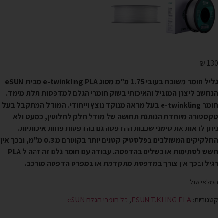
₪
130
גליל חומר משובח בעובי 1.75 מ"מ מסוג e-twinkling
PLA
מבית
eSUN
הנחשב ליצרן המוביל והאיכותי בשוק חומרי הגלם למדפסות תלת מימד.
חומר e-twinkling בעל מראה מנוקד נוצץ וייחודי. המודל המתקבל בעל
טקסטורה מיוחדת הנותנת תחושה של מודל חלק לחלוטין, כמעט ולא
ניתן לראות את סימני שכבות ההדפסה גם בהדפסות פחות איכותיות.
החלקיקים המשולבים בפלסטיק קטנים יותר בקוטרם מ 0.3 מ"מ, ובכך אין
חשש לסתימות או כשלים בהדפסה. עבודה עם חומר גלם זה זהה ל PLA
רגיל ובכך אין צורך במדפסת מתקדמת או במפרט הדפסה מורכב.
המלאי אזל
קטגוריות:
ESUN T.KLING PLA
,
כל חומרי הגלם eSUN