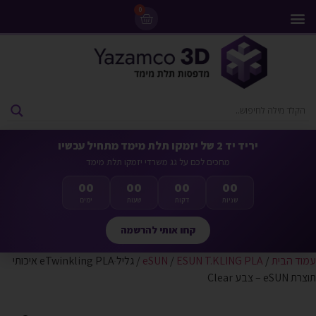
0
מדפסות 3D
ליסינג מדפסות 3D
חומרי גלם למדפסות 3D
מבצעים ומדפסות יד 2
יריד יד 2 של יזמקו תלת מימד מתחיל עכשיו
מחכים לכם על גג משרדי יזמקו תלת מימד
00
00
00
00
שניות
דקות
שעות
ימים
קחו אותי להרשמה
עמוד הבית
/
ESUN T.KLING PLA
/
eSUN
/ גליל eTwinkling PLAּ איכותי
תוצרת eSUN – צבע Clear