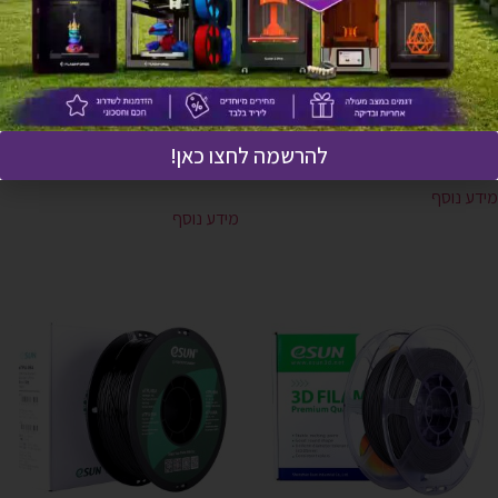
אזל זמנית
אזל זמנית
eASA eSUN – צבע לבן
גליל PETG איכותי תוצרת eSUN –
אדום אש
₪
191
להרשמה לחצו כאן!
₪
120
מידע נוסף
מידע נוסף