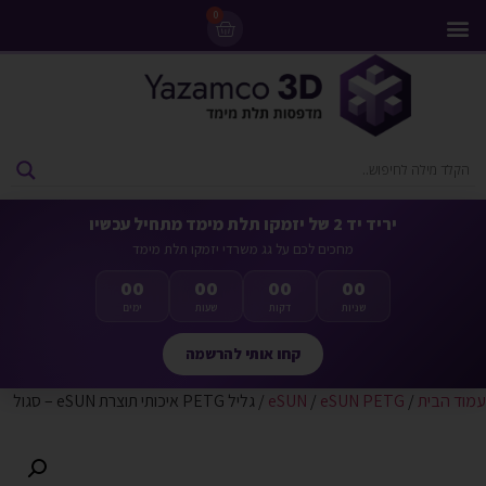
0
מדפסות 3D
ליסינג מדפסות 3D
חומרי גלם למדפסות 3D
מבצעים ומדפסות יד 2
יריד יד 2 של יזמקו תלת מימד מתחיל עכשיו
מחכים לכם על גג משרדי יזמקו תלת מימד
00
00
00
00
שניות
דקות
שעות
ימים
קחו אותי להרשמה
עמוד הבית
/
eSUN PETG
/
eSUN
/ גליל PETG איכותי תוצרת eSUN – סגול