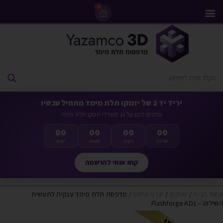
0
מדפסות 3D
ליסינג מדפסות 3D
חומרי גלם למדפסות 3D
מבצעים ומדפסות יד 2
יריד יד 2 של יזמקו תלת מימד מתחיל עכשיו
מחכים לכם על גג משרדי יזמקו תלת מימד
00
00
00
00
שניות
דקות
שעות
ימים
קחו אותי להרשמה
עמוד הבית
/
שווקים
/
יצרני שילוט
/ מדפסת תלת מימד ענקית לתעשית
השילוט – Flashforge AD1